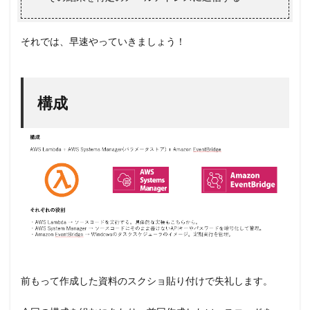
5.5.3
Klayers-
それでは、早速やっていきましょう！
p311-
pandas
5.6
Lambda
構成
単体テ
スト
6
Amazon
EventBridge
の設定
7
さい
ごに
前もって作成した資料のスクショ貼り付けで失礼します。