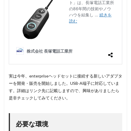
5
実装
5.1
IAMで
ポリ
シー
およ
びロ
ール
の作
成
5.2
実は今年、enterpriseヘッドセットに接続する新しいアダプタ
パラ
ーを開発・販売を開始しました。USB-A端子に対応していま
メー
す。詳細はリンク先に記載しますので、興味がありましたら
タス
トア
是非チェックしてみてください。
の作
成
5.3
必要な環境
Lambda
関数の