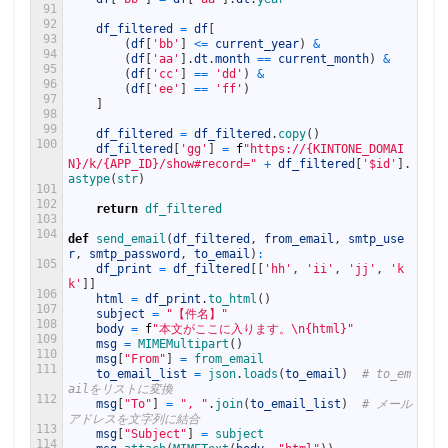
91
92
df_filtered
=
df
[
93
(
df
[
'bb'
]
<=
current_year
)
&
94
(
df
[
'aa'
]
.
dt
.
month
==
current_month
)
&
95
(
df
[
'cc'
]
==
'dd'
)
&
96
(
df
[
'ee'
]
==
'ff'
)
97
]
98
99
df_filtered
=
df_filtered
.
copy
(
)
100
df_filtered
[
'gg'
]
=
f
"https://{KINTONE_DOMAI
N}/k/{APP_ID}/show#record="
+
df_filtered
[
'$id'
]
.
astype
(
str
)
101
102
return
df_filtered
103
104
def
send_email
(
df_filtered
,
from_email
,
smtp_use
r
,
smtp_password
,
to_email
)
:
105
df_print
=
df_filtered
[
[
'hh'
,
'ii'
,
'jj'
,
'k
k'
]
]
106
html
=
df_print
.
to_html
(
)
107
subject
=
"【件名】"
108
body
=
f
"本文がここに入ります。\n{html}"
109
msg
=
MIMEMultipart
(
)
110
msg
[
"From"
]
=
from_email
111
to_email_list
=
json
.
loads
(
to_email
)
# to_em
ailをリストに変換
112
msg
[
"To"
]
=
", "
.
join
(
to_email_list
)
# メール
アドレスを文字列に結合
113
msg
[
"Subject"
]
=
subject
114