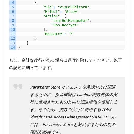
4
{
5
"Sid"
:
"VisualEditor0"
,
6
"Effect"
:
"Allow"
,
7
"Action"
:
[
8
"ssm:GetParameter"
,
9
"kms:Decrypt"
10
]
,
11
"Resource"
:
"*"
12
}
13
]
14
}
もし、余計な改行がある場合は適宜削除してください。以下
の記述に則っています。
Parameter Store リクエストを承認および認証
するために、拡張機能は Lambda 関数自体の実
行に使用されたものと同じ認証情報を使用しま
す。そのため、関数の実行に使用する AWS
Identity and Access Management (IAM) ロール
には、Parameter Store と対話するための次の
権限が必要です。