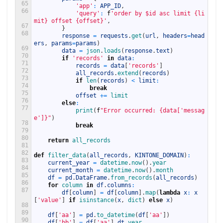
65
'app'
:
APP_ID
,
66
'query'
:
f
'order by $id asc limit {li
mit} offset {offset}'
,
67
}
68
response
=
requests
.
get
(
url
,
headers
=
head
ers
,
params
=
params
)
69
data
=
json
.
loads
(
response
.
text
)
70
if
'records'
in
data
:
71
records
=
data
[
'records'
]
72
all_records
.
extend
(
records
)
73
if
len
(
records
)
<
limit
:
74
break
75
offset
+=
limit
76
else
:
77
print
(
f
"Error occurred: {data['messag
e']}"
)
78
break
79
80
return
all_records
81
82
def
filter_data
(
all_records
,
KINTONE_DOMAIN
)
:
83
current_year
=
datetime
.
now
(
)
.
year
84
current_month
=
datetime
.
now
(
)
.
month
85
df
=
pd
.
DataFrame
.
from_records
(
all_records
)
86
for
column 
in
df
.
columns
:
87
df
[
column
]
=
df
[
column
]
.
map
(
lambda
x
:
x
[
'value'
]
if
isinstance
(
x
,
dict
)
else
x
)
88
89
df
[
'aa'
]
=
pd
.
to_datetime
(
df
[
'aa'
]
)
90
df
[
'bb'
]
=
df
[
'aa'
]
.
dt
.
year