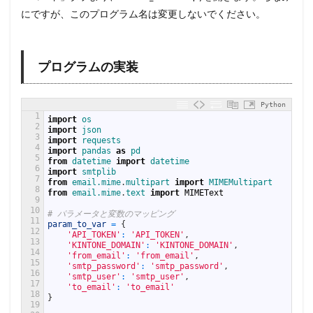
にですが、このプログラム名は変更しないでください。
プログラムの実装
Python
1
import
os
2
import
json
3
import
requests
4
import
pandas 
as
pd
5
from
datetime
import
datetime
6
import
smtplib
7
from
email.mime
.
multipart 
import
MIMEMultipart
8
from
email.mime
.
text 
import
MIMEText
9
10
# パラメータと変数のマッピング
11
param_to_var
=
{
12
'API_TOKEN'
:
'API_TOKEN'
,
13
'KINTONE_DOMAIN'
:
'KINTONE_DOMAIN'
,
14
'from_email'
:
'from_email'
,
15
'smtp_password'
:
'smtp_password'
,
16
'smtp_user'
:
'smtp_user'
,
17
'to_email'
:
'to_email'
18
}
19