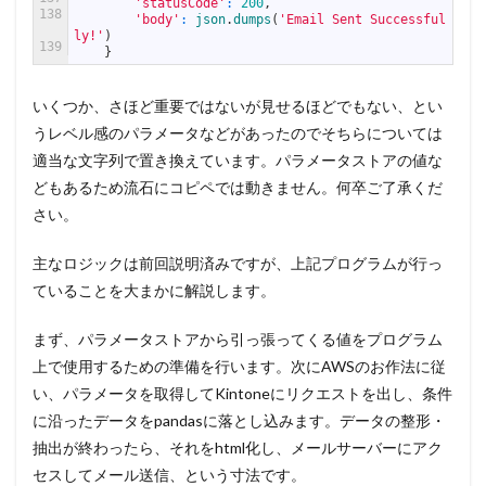
'statusCode'
:
200
,
138
'body'
:
json
.
dumps
(
'Email Sent Successful
ly!'
)
139
}
いくつか、さほど重要ではないが見せるほどでもない、とい
うレベル感のパラメータなどがあったのでそちらについては
適当な文字列で置き換えています。パラメータストアの値な
どもあるため流石にコピペでは動きません。何卒ご了承くだ
さい。
主なロジックは前回説明済みですが、上記プログラムが行っ
ていることを大まかに解説します。
まず、パラメータストアから引っ張ってくる値をプログラム
上で使用するための準備を行います。次にAWSのお作法に従
い、パラメータを取得してKintoneにリクエストを出し、条件
に沿ったデータをpandasに落とし込みます。データの整形・
抽出が終わったら、それをhtml化し、メールサーバーにアク
セスしてメール送信、という寸法です。