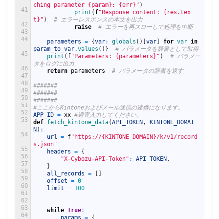
ching parameter {param}: {err}"
)
41
print
(
f
"Response content: {res.tex
t}"
)
# エラーレスポンスの本文を出力
42
raise
# エラーを再スローして処理を中断
43
44
parameters
=
{
var
:
globals
(
)
[
var
]
for
var 
in
param_to_var
.
values
(
)
}
# パラメータを辞書として取得
45
print
(
f
"Parameters: {parameters}"
)
# パラメー
タをログに出力
46
return
parameters
# パラメータの辞書を返す
47
48
#######
49
#######
50
#######
51
#ここからKintoneおよびメール送信の連携になります。
52
APP_ID
=
xx
#適宜入力してください。
53
def
fetch_kintone_data
(
API_TOKEN
,
KINTONE_DOMAI
N
)
:
54
url
=
f
"https://{KINTONE_DOMAIN}/k/v1/record
s.json"
55
headers
=
{
56
"X-Cybozu-API-Token"
:
API_TOKEN
,
57
}
58
all_records
=
[
]
59
offset
=
0
60
limit
=
100
61
62
63
while
True
:
64
params
=
{