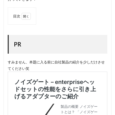
目次
1
PR
2
必要
PR
な環
境
3
すみません、本題に入る前に自社製品の紹介を少しだけさせ
やり
てください笑
たい
こと
4
構成
4.1
より
具体
的な
構成