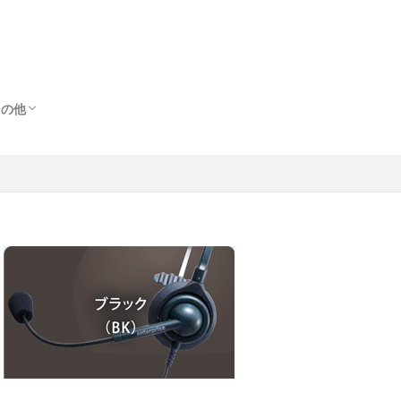
その他
その他
出
ス