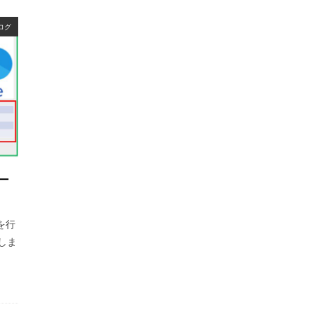
ログ
デー
装を行
映しま