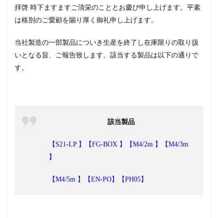
拝啓 時下ますますご清栄のこととお慶び申し上げます。平素
は格別のご愛顧を賜り厚く御礼申し上げます。
当社製造の一部製品についき生産を終了し在庫限りの取り扱
いとなる旨、ご報告致します。該当する製品は以下の通りで
す。
該当製品
【S21-LP 】【
FG-BOX 】【
M4/2m 】【
M4/3m
】
【
M4/5m 】【
EN-PO】【PH05】