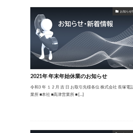
お知らせ
2021年 年末年始休業のお知らせ
令和3 年 １ 2 月 吉 日 お取引先様各位 株式会社 長塚電
業所 ■本社 ■高津営業所 ■ […]