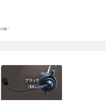
その他
その他
出
ス