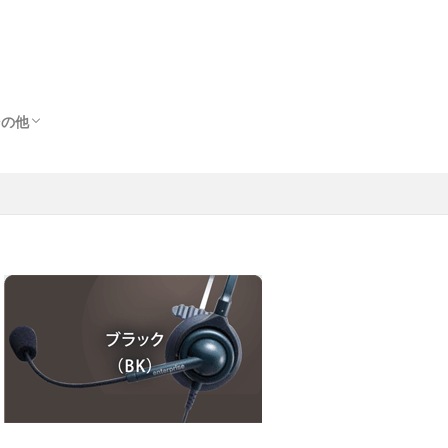
その他
その他
出
ス