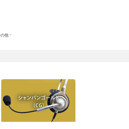
その他
その他
出
ス